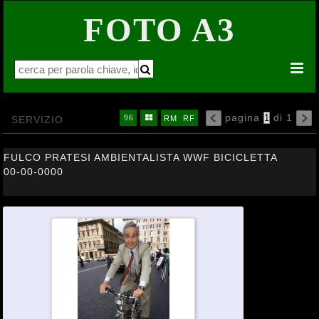
FOTO A3


pagina
di 1
16
32
64


SERVIZIO
96

RM
RF

FULCO PRATESI AMBIENTALISTA WWF BICICLETTA
00-00-0000