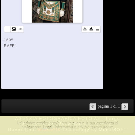
1695
RAFFI
pagina 1 di 1
AGENZIA FOTOGRAFICA FOTO A3 - Largo
Pannonia,23 00183 Roma --
Privacy
Utilizziamo cookies tecnici per migliorare la tua esperienza di
navigazione.
Leggi
l'informativa o
rimuovi
questo avviso.
Running on
MomaPIX
technology by MomaSOFT