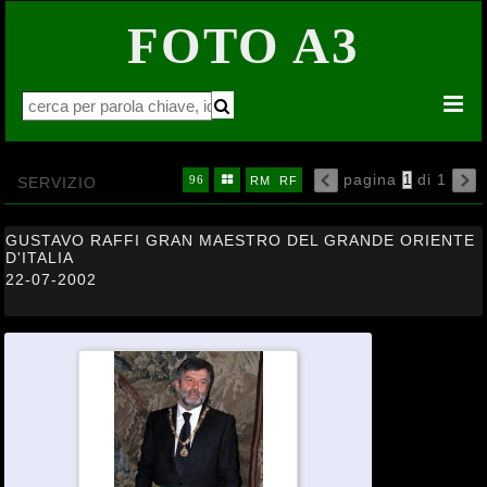
FOTO A3


pagina
di 1
16
32
64


SERVIZIO
96

RM
RF

GUSTAVO RAFFI GRAN MAESTRO DEL GRANDE ORIENTE
D'ITALIA
22-07-2002