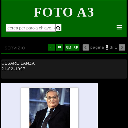
FOTO A3


pagina
di 1
16
32
64


SERVIZIO
96

RM
RF

CESARE LANZA
21-02-1997