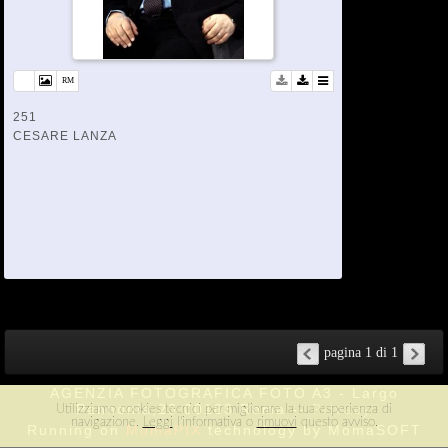
251
CESARE LANZA
pagina 1 di 1
AGENZIA FOTOGRAFICA FOTO A3 - Largo
Pannonia,23 00183 Roma --
Privacy
Utilizziamo cookies tecnici per migliorare la tua esperienza di
navigazione.
Leggi
l'informativa o
rimuovi
questo avviso.
Running on
MomaPIX
technology by MomaSOFT