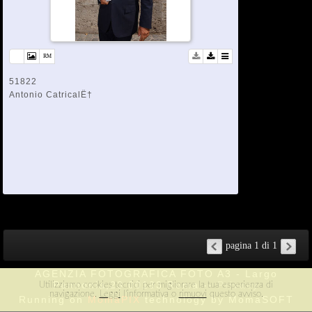
51822
Antonio CatricalË†
pagina 1 di 1
AGENZIA FOTOGRAFICA FOTO A3 - Largo
Pannonia,23 00183 Roma --
Privacy
Utilizziamo cookies tecnici per migliorare la tua esperienza di
navigazione.
Leggi
l'informativa o
rimuovi
questo avviso.
Running on
MomaPIX
technology by MomaSOFT