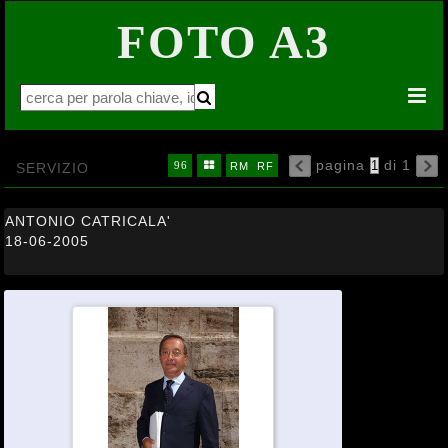
FOTO A3


pagina
di 1
16
32
64


SERVIZIO
96

RM
RF

ANTONIO CATRICALA'
18-06-2005