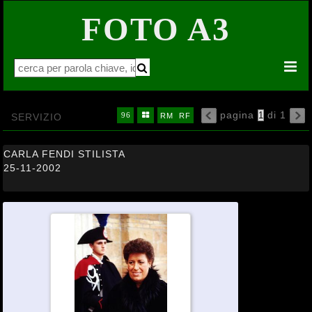
FOTO A3


pagina
di 1
16
32
64


SERVIZIO
96

RM
RF

CARLA FENDI STILISTA
25-11-2002