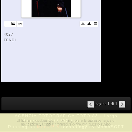
4027
FENDI
pagina 1 di 1
AGENZIA FOTOGRAFICA FOTO A3 - Largo
Pannonia,23 00183 Roma --
Privacy
Utilizziamo cookies tecnici per migliorare la tua esperienza di
navigazione.
Leggi
l'informativa o
rimuovi
questo avviso.
Running on
MomaPIX
technology by MomaSOFT