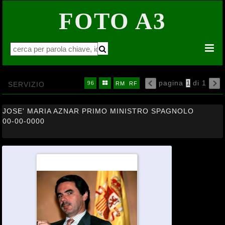
FOTO A3


pagina
di 1
16
32
64


SERVIZIO
96

RM
RF

JOSE' MARIA AZNAR PRIMO MINISTRO SPAGNOLO
00-00-0000