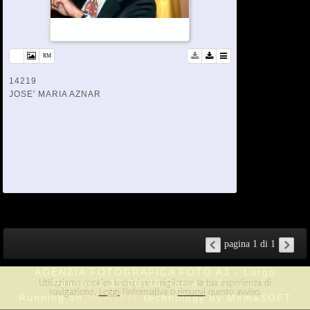
14219
JOSE' MARIA AZNAR
pagina 1 di 1
AGENZIA FOTOGRAFICA FOTO A3 - Largo
Pannonia,23 00183 Roma --
Privacy
Utilizziamo cookies tecnici per migliorare la tua esperienza di
navigazione.
Leggi
l'informativa o
rimuovi
questo avviso.
Running on
MomaPIX
technology by MomaSOFT