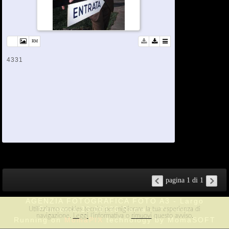
4331
pagina 1 di 1
AGENZIA FOTOGRAFICA FOTO A3 - Largo
Pannonia,23 00183 Roma --
Privacy
Utilizziamo cookies tecnici per migliorare la tua esperienza di
navigazione.
Leggi
l'informativa o
rimuovi
questo avviso.
Running on
MomaPIX
technology by MomaSOFT