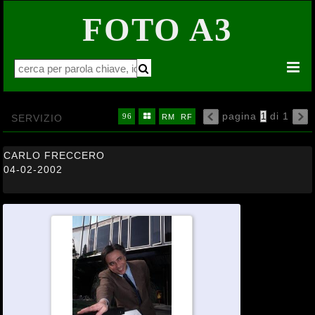
FOTO A3


pagina
di 1
16
32
64


SERVIZIO
96

RM
RF

CARLO FRECCERO
04-02-2002